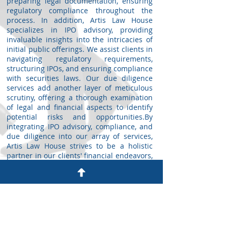
preparing legal documentation, ensuring
regulatory compliance throughout the
process. In addition, Artis Law House
specializes in IPO advisory, providing
invaluable insights into the intricacies of
initial public offerings. We assist clients in
navigating regulatory requirements,
structuring IPOs, and ensuring compliance
with securities laws. Our due diligence
services add another layer of meticulous
scrutiny, offering a thorough examination
of legal and financial aspects to identify
potential risks and opportunities.By
integrating IPO advisory, compliance, and
due diligence into our array of services,
Artis Law House strives to be a holistic
partner in our clients' financial endeavors,
ensuring robust legal support throughout
the investment and capital-raising
lifecycle.
നിക്ഷേപം
ശരിയായ നിക്ഷേപ തന്ത്രങ്ങൾ
സ്വീകരിക്കുന്നതിനും നിക്ഷേപം