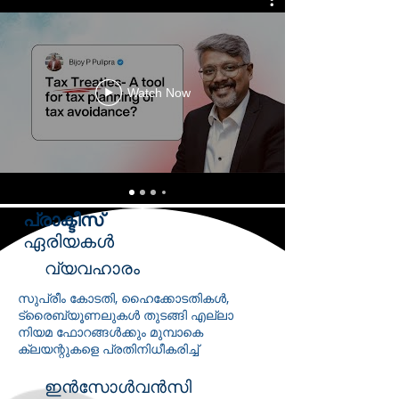
Watch Now
പ്രാക്ടീസ്
ഏരിയകൾ
വ്യവഹാരം
സുപ്രീം കോടതി, ഹൈക്കോടതികൾ,
ട്രൈബ്യൂണലുകൾ തുടങ്ങി എല്ലാ
നിയമ ഫോറങ്ങൾക്കും മുമ്പാകെ
ക്ലയന്റുകളെ പ്രതിനിധീകരിച്ച്
ഇൻസോൾവൻസി