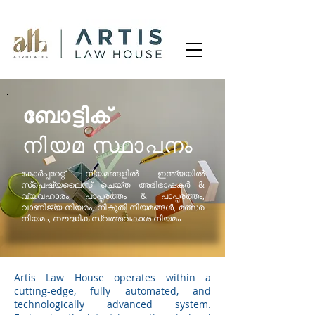
ബോട്ടിക്
നിയമ സ്ഥാപനം
കോർപ്പറേറ്റ് നിയമങ്ങളിൽ ഇന്ത്യയിൽ
സ്പെഷ്യലൈസ് ചെയ്ത അഭിഭാഷകർ &
വ്യവഹാരം, പാപ്പരത്തം & പാപ്പരത്തം,
വാണിജ്യ നിയമം, നികുതി നിയമങ്ങൾ, മത്സര
നിയമം, ബൗദ്ധിക സ്വത്തവകാശ നിയമം
Artis Law House operates within a
cutting-edge, fully automated, and
technologically advanced system.