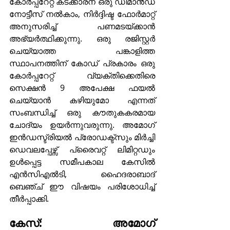
കോർപ്പറേറ്റ് കടക്കാരന് ഒരു ഡിമാൻഡ് 
നോട്ടീസ് നൽകാം, നിർദ്ദിഷ്ട ഫോർമാറ്റ് 
അനുസരിച്ച് പണമടയ്ക്കാൻ 
അഭ്യർത്ഥിക്കുന്നു. ഒരു രജിസ്റ്റർ 
ചെയ്യാത്ത പങ്കാളിത്ത 
സ്ഥാപനത്തിന് കോഡ് പ്രകാരം ഒരു 
കോർപ്പറേറ്റ് വ്യക്തിക്കെതിരെ 
സെക്ഷൻ 9 അപേക്ഷ ഫയൽ 
ചെയ്യാൻ കഴിയുമോ എന്നത് 
സംബന്ധിച്ച് ഒരു കൗതുകകരമായ 
ചോദ്യം ഉയർന്നുവരുന്നു. അമോഗ് 
ഇൻഡസ്ട്രിയൽ പ്രോഡക്ട്സും മിർച്ചി 
ഡെവലപ്പേഴ്സ് പ്രൈവറ്റ് ലിമിറ്റഡും 
ഉൾപ്പെട്ട സമീപകാല കേസിൽ 
എൻസിഎൽടി, ഹൈദരാബാദ് 
ബെഞ്ച് ഈ വിഷയം പരിശോധിച്ച് 
തീർപ്പാക്കി.
കേസ്: അമോഗ് 