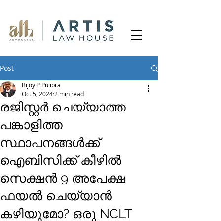
Post
Bijoy P Pulipra
Oct 5, 2024
2 min read
രജിസ്റ്റർ ചെയ്യാത്ത
പങ്കാളിത്ത
സ്ഥാപനങ്ങൾക്ക്
ഐബിസിക്ക് കീഴിൽ
സെക്ഷൻ 9 അപേക്ഷ
ഫയൽ ചെയ്യാൻ
കഴിയുമോ? ഒരു NCLT