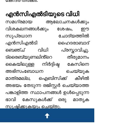
കേന്ദ്ര തർക്കം.
എൻസിഎൽടിയുടെ വിധി
സമഗ്രമായ ആലോചനകൾക്കും 
വിശകലനങ്ങൾക്കും ശേഷം, ഈ 
സുപ്രധാന ചോദ്യത്തിൽ 
എൻസിഎൽടി ഹൈദരാബാദ് 
ബെഞ്ച് വിധി പ്രസ്താവിച്ചു. 
ട്രൈബ്യൂണലിൻ്റെ തീരുമാനം 
കൈയിലുള്ള നിർദ്ദിഷ്ട കേസിനെ 
അഭിസംബോധന ചെയ്യുക 
മാത്രമല്ല, ഐബിസിക്ക് കീഴിൽ 
അഭയം തേടുന്ന രജിസ്റ്റർ ചെയ്യാത്ത 
പങ്കാളിത്ത സ്ഥാപനങ്ങൾ ഉൾപ്പെടുന്ന 
ഭാവി കേസുകൾക്ക് ഒരു മാതൃക 
സൃഷ്ടിക്കുകയും ചെയ്തു.
പ്രധാന ടേക്ക്അവേകൾ
അമോഗ് ഇൻഡസ്ട്രിയൽ 