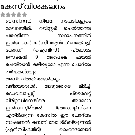
കേസ് വിശകലനം
Rated NaN out of 5 stars.
ബിസിനസ്, നിയമ നടപടികളുടെ 
മേഖലയിൽ, രജിസ്റ്റർ ചെയ്യാത്ത 
പങ്കാളിത്ത സ്ഥാപനത്തിന് 
ഇൻസോൾവൻസി ആൻഡ് ബാങ്ക്റപ്സി 
കോഡ് (ഐബിസി) പ്രകാരം 
സെക്ഷൻ 9 അപേക്ഷ ഫയൽ 
ചെയ്യാൻ കഴിയുമോ എന്ന ചോദ്യം 
ചർച്ചകൾക്കും 
അനിശ്ചിതത്വങ്ങൾക്കും 
വഴിയൊരുക്കി. അടുത്തിടെ, മിർച്ചി 
ഡെവലപ്പേഴ്സ് പ്രൈവറ്റ് 
ലിമിറ്റഡിനെതിരെ അമോഗ് 
ഇൻഡസ്ട്രിയൽ പ്രോഡക്ട്സിനെ 
എതിർക്കുന്ന കേസിൽ ഈ ചോദ്യം 
നാഷണൽ കമ്പനി ലോ ട്രിബ്യൂണൽ 
(എൻസിഎൽടി) ഹൈദരാബാദ് 